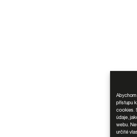
Abychom p
přístupu 
cookies. 
údaje, ja
webu. Nes
určité vla