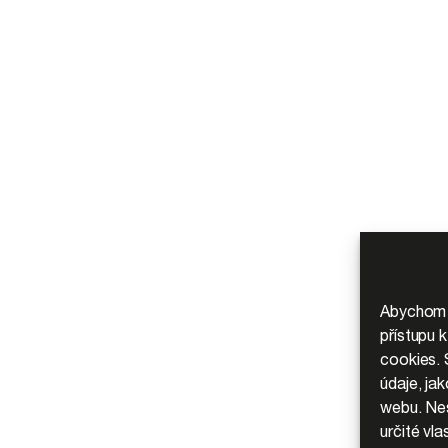
Abychom p
přístupu 
cookies. 
údaje, ja
webu. Nes
určité vla