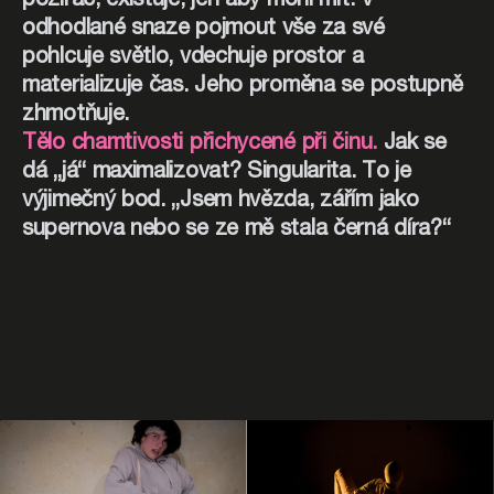
požírač, existuje, jen aby mohl mít. V
odhodlané snaze pojmout vše za své
pohlcuje světlo, vdechuje prostor a
materializuje čas. Jeho proměna se postupně
zhmotňuje.
Tělo chamtivosti přichycené při činu.
Jak se
dá „já“ maximalizovat? Singularita. To je
výjimečný bod. „Jsem hvězda, zářím jako
supernova nebo se ze mě stala černá díra?“